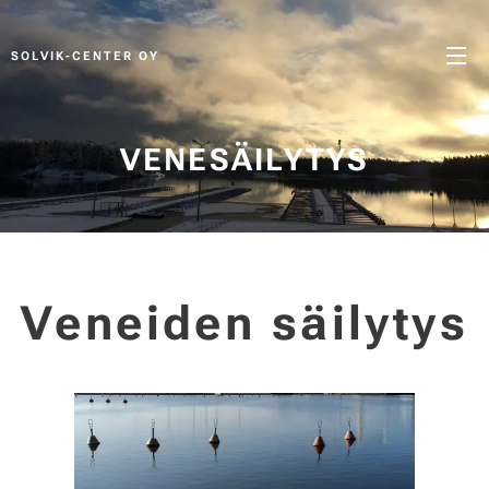
SOLVIK-CENTER OY
VENESÄILYTYS
Veneiden säilytys